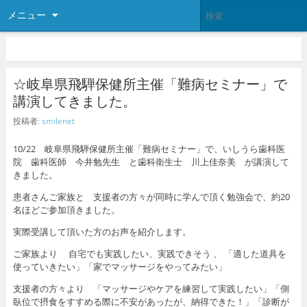
メニュー
☆岐阜県飛騨保健所主催「難病セミナー」で
講演してきました。
投稿者:
smilenet
10/22 岐阜県飛騨保健所主催「難病セミナー」で、いしうら歯科医
院 歯科医師 今井勉先生 と歯科衛生士 川上佳奈美 が講演して
きました。
患者さんご家族と 支援者の方々が同時に学んで頂く勉強会で、約20
名ほどご参加頂きました。
実際受講して頂いた方のお声を紹介します。
ご家族より 自宅でも実践したい、実践できそう 、 「適した道具を
使っていきたい」「家でマッサージをやってみたい」
支援者の方々より 「マッサージやケアを練習して実践したい」「側
臥位で摂食をすすめる際に不安があったが、納得できた！」「診断が