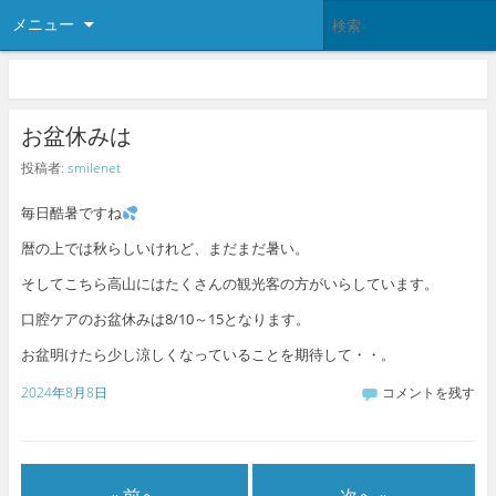
メニュー
お盆休みは
投稿者:
smilenet
毎日酷暑ですね
暦の上では秋らしいけれど、まだまだ暑い。
そしてこちら高山にはたくさんの観光客の方がいらしています。
口腔ケアのお盆休みは8/10～15となります。
お盆明けたら少し涼しくなっていることを期待して・・。
2024年8月8日
コメントを残す
« 前へ
次へ »